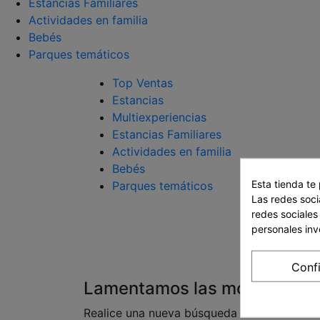
Estancias Familiares
Actividades en familia
Bebés
Parques temáticos
Top Ventas
Estancias
Multiexperiencias
Estancias Familiares
Actividades en familia
Bebés
Esta tienda te
Parques temáticos
Las redes socia
redes sociales
personales in
Conf
Lamentamos las molestias.
Realice una nueva búsqueda sobre su inter