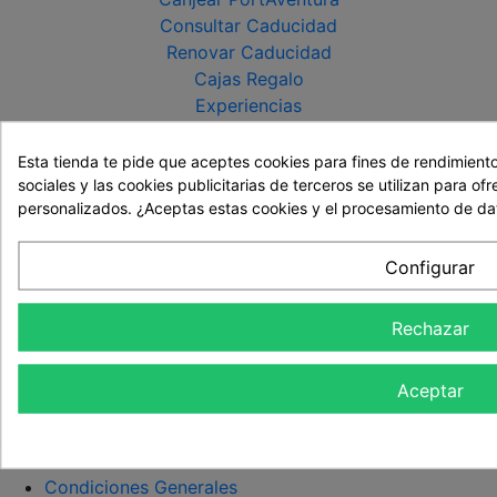
Consultar Caducidad
Renovar Caducidad
Cajas Regalo
Experiencias
Tipos de regalos
Esta tienda te pide que aceptes cookies para fines de rendimiento
Tengo una Caja Regalo NJOY
sociales y las cookies publicitarias de terceros se utilizan para o
Regalos para bebés
personalizados. ¿Aceptas estas cookies y el procesamiento de da
Regalos para embarazadas
Regalos para nacimientos
Configurar
Regalos para mamá
Regalos para comuniones
Rechazar
Aceptar
Condiciones Generales