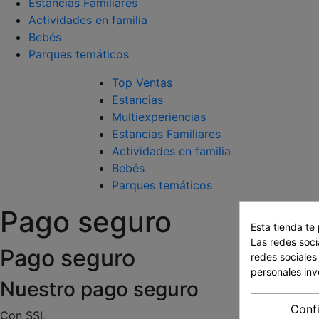
Estancias Familiares
Actividades en familia
Bebés
Parques temáticos
Top Ventas
Estancias
Multiexperiencias
Estancias Familiares
Actividades en familia
Bebés
Parques temáticos
Pago seguro
Esta tienda te
Las redes socia
Pago seguro
redes sociales
personales in
Nuestro pago seguro
Conf
Con SSL