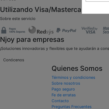
Utilizando Visa/Mastercard/Paypa
Sobre este servicio
Njoy para empresas
¡Soluciones innovadoras y flexibles que te ayudarán a cons
Conócenos
Quienes Somos
Términos y condiciones
Sobre nosotros
Pago seguro
Fe de erratas
Contacto
Preguntas Frecuentes