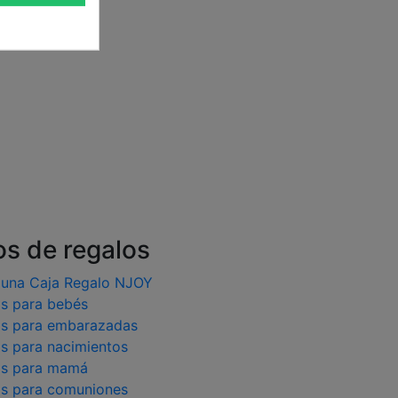
os de regalos
 una Caja Regalo NJOY
s para bebés
os para embarazadas
s para nacimientos
os para mamá
os para comuniones