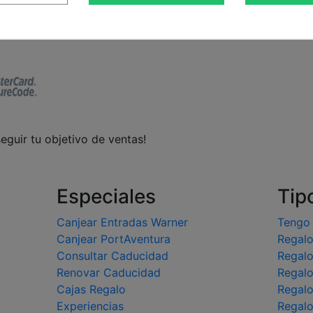
l
eguir tu objetivo de ventas!
Especiales
Tip
Canjear Entradas Warner
Tengo
Canjear PortAventura
Regalo
Consultar Caducidad
Regal
Renovar Caducidad
Regalo
Cajas Regalo
Regal
Experiencias
Regal