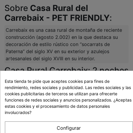
Sobre
Casa Rural del
Carrebaix - PET FRIENDLY
:
Carrebaix es una casa rural de montaña de reciente
construcción (agosto 2.002) en la que destaca su
decoración de estilo rústico con “socarrats de
Paterna” del siglo XV en su exterior y azulejos
artesanales del siglo XVIII en su interior.
Casa Rural Carrebaix: 2 noches
en apartamento loft con
Esta tienda te pide que aceptes cookies para fines de
rendimiento, redes sociales y publicidad. Las redes sociales y las
desayuno + detalle de
cookies publicitarias de terceros se utilizan para ofrecerte
bienvenida – Para 2 adultos
funciones de redes sociales y anuncios personalizados. ¿Aceptas
estas cookies y el procesamiento de datos personales
Disfruta de una estancia de 2 noches con desayuno y
involucrados?
detalle de bienvenida incluidos en uno de los loft de
Casa Rural Carrebaix. ¡Una escapada ideal para
Configurar
desconectar de la rutina!