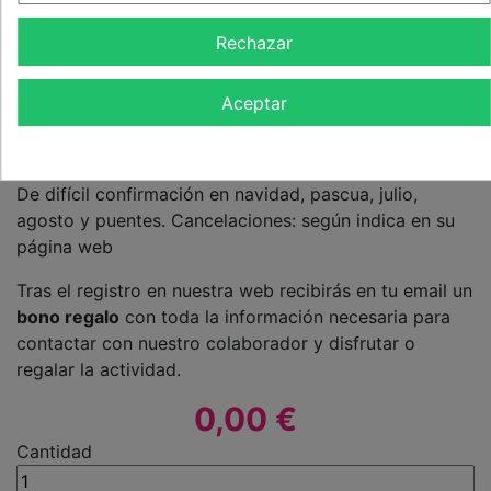
¿QUÉ INCLUYE?
Rechazar
2 noches con desayunos + detalle
ADULTOS
Aceptar
2
INFORMACIÓN PRÁCTICA
De difícil confirmación en navidad, pascua, julio,
agosto y puentes. Cancelaciones: según indica en su
página web
Tras el registro en nuestra web recibirás en tu email un
bono regalo
con toda la información necesaria para
contactar con nuestro colaborador y disfrutar o
regalar la actividad.
0,00 €
Cantidad