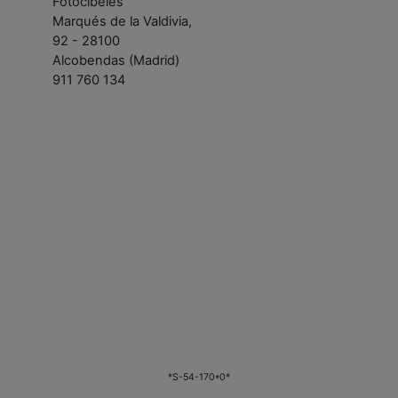
Fotocibeles
Marqués de la Valdivia,
92 - 28100
Alcobendas (Madrid)
911 760 134
*S-54-170*0*