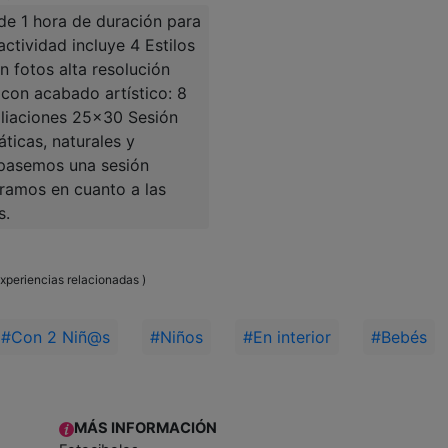
de 1 hora de duración para
actividad incluye 4 Estilos
n fotos alta resolución
 con acabado artístico: 8
liaciones 25x30 Sesión
icas, naturales y
 pasemos una sesión
oramos en cuanto a las
s.
experiencias relacionadas )
#Con 2 Niñ@s
#Niños
#En interior
#Bebés
MÁS INFORMACIÓN