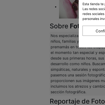
Esta tienda te
Las redes socia
redes sociales
personales in
Sobre
Fotocibele
Conf
Nos especializamos reportajes
niños, familias y premamás. F
premamás en todos las etapas 
el momento tan especial y esp
desde sus primeras horas, sus
desarrollo como niños. Busca
simpáticas, naturales y espont
pasemos una sesión fotográfic
proporcionen sus imágenes más
incluimos los atrezos y cambi
sección fotográfica.
Reportaje de Foto