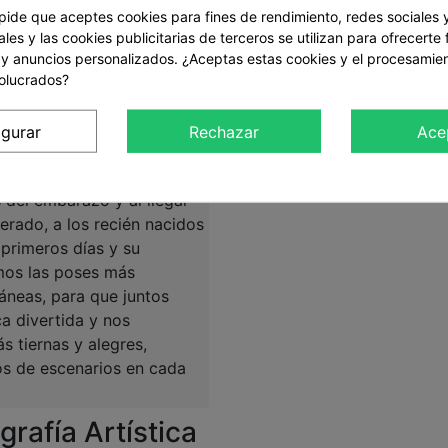
 pide que aceptes cookies para fines de rendimiento, redes sociales 
Comprar
les y las cookies publicitarias de terceros se utilizan para ofrecerte
 y anuncios personalizados. ¿Aceptas estas cookies y el procesamie
volucrados?
s
:
igurar
Rechazar
Ace
 fotográficos para bebes,
otografiamos a las
del embarazo y al llegar
erado, a los recién nacidos
 primeros días y su
mos las poses más
áneas, para que juntos
a divertida y nos
 tiernas y alegres,
os de escenarios en cada
grafía Artística