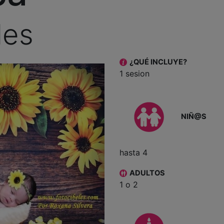
les
¿QUÉ INCLUYE?
1 sesion
NIÑ@S
hasta 4
ADULTOS
1 o 2