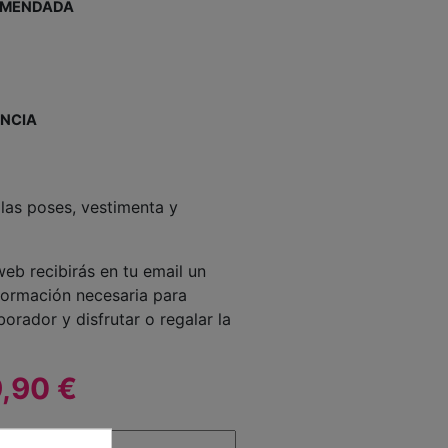
OMENDADA
ENCIA
las poses, vestimenta y
eb recibirás en tu email un
formación necesaria para
orador y disfrutar o regalar la
,90 €