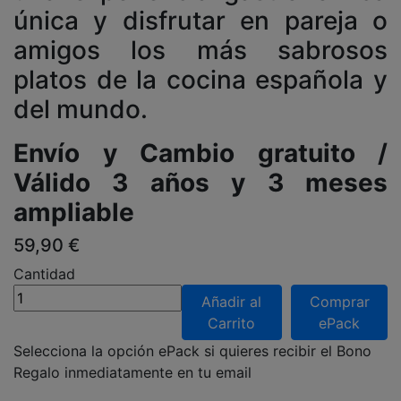
única y disfrutar en pareja o
amigos los más sabrosos
platos de la cocina española y
del mundo.
Envío y Cambio gratuito /
Válido 3 años y 3 meses
ampliable
59,90 €
Cantidad
Añadir al
Comprar
Carrito
ePack
Selecciona la opción ePack si quieres recibir el Bono
Regalo inmediatamente en tu email