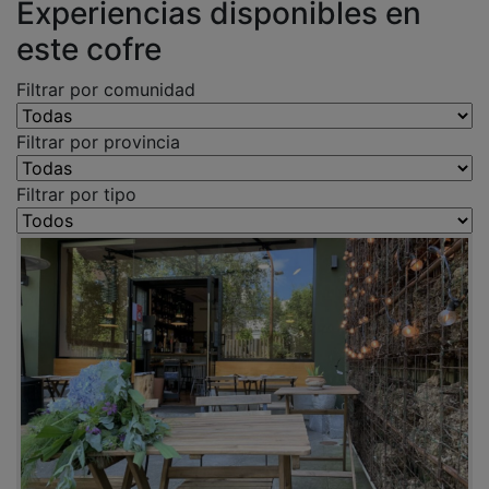
Experiencias disponibles en
este cofre
Filtrar por comunidad
Filtrar por provincia
Filtrar por tipo