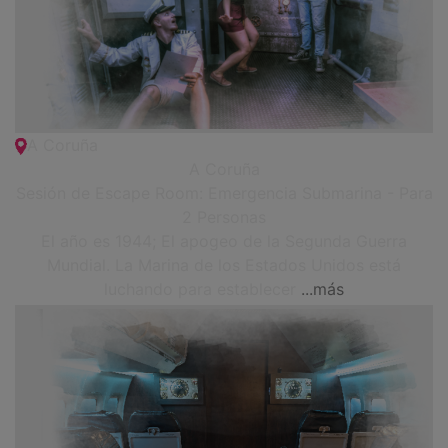
A Coruña
A Coruña
Sesión de Escape Room: Emergencia Submarina - Para
2 Personas
El año es 1944; El apogeo de la Segunda Guerra
Mundial. La Marina de los Estados Unidos está
luchando para establecer
...más