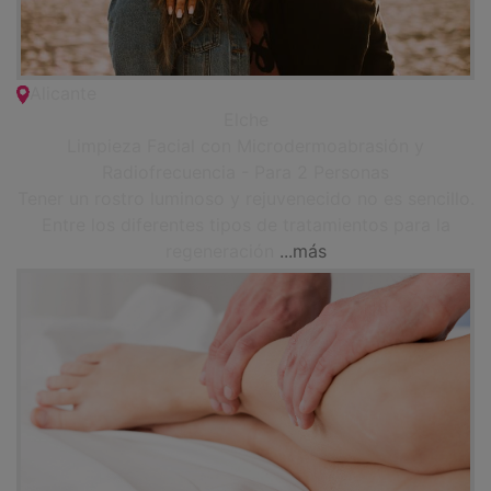
Alicante
Elche
Limpieza Facial con Microdermoabrasión y
Radiofrecuencia - Para 2 Personas
Tener un rostro luminoso y rejuvenecido no es sencillo.
Entre los diferentes tipos de tratamientos para la
regeneración
...más