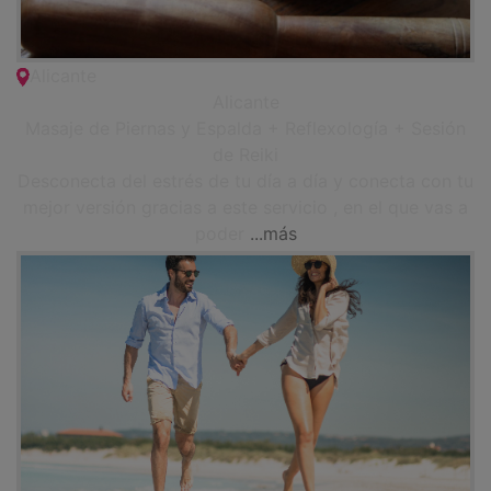
Alicante
Alicante
Masaje de Piernas y Espalda + Reflexología + Sesión
de Reiki
Desconecta del estrés de tu día a día y conecta con tu
mejor versión gracias a este servicio , en el que vas a
poder
...más