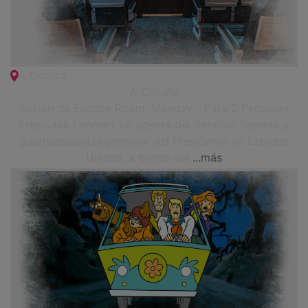
A Coruña
A Coruña
Sesión de Escape Room: Mayday - Para 2 Personas
Eres Jack Lanman, un agente del Servicio Secreto y
guardaespaldas personal del Presidente de Estados
Unidos, a bordo del
...más