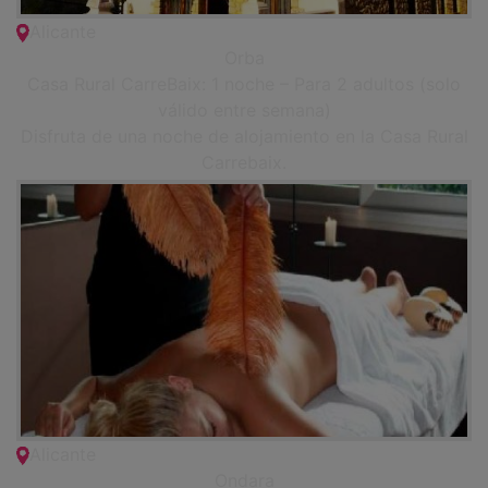
Alicante
Orba
Casa Rural CarreBaix: 1 noche – Para 2 adultos (solo
válido entre semana)
Disfruta de una noche de alojamiento en la Casa Rural
Carrebaix.
Alicante
Ondara