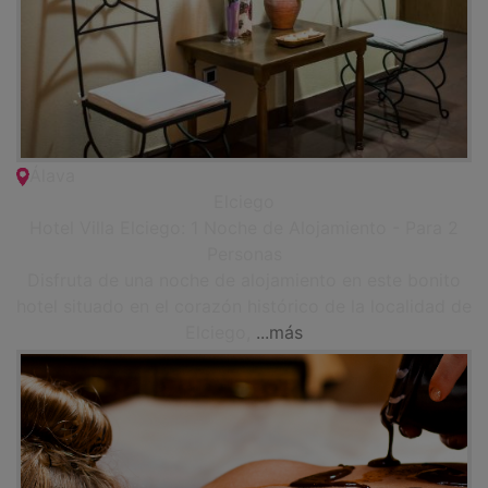
Álava
Elciego
Hotel Villa Elciego: 1 Noche de Alojamiento - Para 2
Personas
Disfruta de una noche de alojamiento en este bonito
hotel situado en el corazón histórico de la localidad de
Elciego,
...más