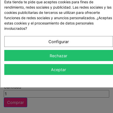
Esta tienda te pide que aceptes cookies para fines de
PERSONAS
rendimiento, redes sociales y publicidad. Las redes sociales y las
1
cookies publicitarias de terceros se utilizan para ofrecerte
funciones de redes sociales y anuncios personalizados. ¿Aceptas
INFORMACIÓN PRÁCTICA
estas cookies y el procesamiento de datos personales
Horario: - De lunes a viernes de 10.00h a 20.00h -
involucrados?
Sábado de 10.00h a 14.00h Puedes cancelar tu reserva
hasta 48h antes de tu cita.
Configurar
Tras la compra en nuestra web recibirás en tu email un
Rechazar
bono regalo
con toda la información necesaria para
contactar con nuestro colaborador y disfrutar o
regalar la actividad.
Aceptar
29,90 €
Cantidad
Comprar