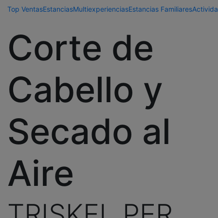
Top Ventas
Estancias
Multiexperiencias
Estancias Familiares
Activida
Corte de
Cabello y
Secado al
Aire
TRISKEL PER