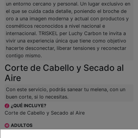
un entorno cercano y personal. Un lugar exclusivo en
el que se cuida cada detalle, poniendo el broche de
oro a una imagen moderna y actual con productos y
cosméticos reconocidos a nivel nacional e
internacional. TRISKEL per Luchy Carbon te invita a
vivir una experiencia única que tiene como objetivo
hacerte desconectar, liberar tensiones y reconectar
contigo mismo.
Corte de Cabello y Secado al
Aire
Con este servicio, podrás sanear tu melena, con un
buen corte, si lo necesitas.
¿QUÉ INCLUYE?
Corte de Cabello y Secado al Aire
ADULTOS
1