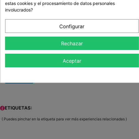
Cancelación: Hasta 1 semana antes de la reserva.
estas cookies y el procesamiento de datos personales
involucrados?
Tras la compra en nuestra web recibirás en tu email un
bono regalo
con toda la información necesaria para
Configurar
contactar con nuestro colaborador y disfrutar o
regalar la actividad.
Rechazar
24,90 €
Cantidad
Aceptar
Comprar
ETIQUETAS:
( Puedes pinchar en la etiqueta para ver más experiencias relacionadas )