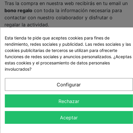
Tras la compra en nuestra web recibirás en tu email un
bono regalo
con toda la información necesaria para
contactar con nuestro colaborador y disfrutar o
regalar la actividad.
24,90 €
Esta tienda te pide que aceptes cookies para fines de
rendimiento, redes sociales y publicidad. Las redes sociales y las
Cantidad
cookies publicitarias de terceros se utilizan para ofrecerte
funciones de redes sociales y anuncios personalizados. ¿Aceptas
estas cookies y el procesamiento de datos personales
Comprar
involucrados?
Configurar
ETIQUETAS:
Rechazar
( Puedes pinchar en la etiqueta para ver más experiencias relacionadas )
Aceptar
LOCALIZACIÓN