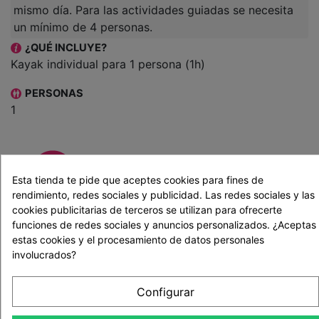
mismo día. Para las actividades guiadas se necesita
un mínimo de 4 personas.
¿QUÉ INCLUYE?
Kayak individual para 1 persona (1h)
PERSONAS
1
EDAD RECOMENDADA
Esta tienda te pide que aceptes cookies para fines de
rendimiento, redes sociales y publicidad. Las redes sociales y las
cookies publicitarias de terceros se utilizan para ofrecerte
A partir de 8 años
funciones de redes sociales y anuncios personalizados. ¿Aceptas
estas cookies y el procesamiento de datos personales
DURACIÓN DE LA EXPERIENCIA
involucrados?
2 hora
Configurar
INFORMACIÓN PRÁCTICA
Cancelaciones: 48h antes de la reserva. Las reservas