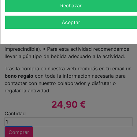
siempre con 24h de antelación, nunca el mismo día.
Rechazar
Para las actividades guiadas se necesita un mínimo de
4 personas. Que llevar: • Bañador. • Crema solar. •
Aceptar
Gorra • Cinta para asegurar las gafas . • Toalla(no es
imprescindible). • Licra o camiseta térmica (no es
imprescindible). • Ropa de recambio (no es
imprescindible). • Para esta actividad recomendamos
llevar algún tipo de bebida adecuado a la actividad.
Tras la compra en nuestra web recibirás en tu email un
bono regalo
con toda la información necesaria para
contactar con nuestro colaborador y disfrutar o
regalar la actividad.
24,90 €
Cantidad
Comprar