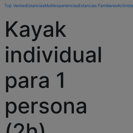
Top Ventas
Estancias
Multiexperiencias
Estancias Familiares
Activida
Kayak
individual
para 1
persona
(2h)