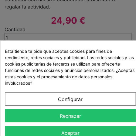
regalar la actividad.
24,90 €
Cantidad
Comprar
Esta tienda te pide que aceptes cookies para fines de
rendimiento, redes sociales y publicidad. Las redes sociales y las
cookies publicitarias de terceros se utilizan para ofrecerte
funciones de redes sociales y anuncios personalizados. ¿Aceptas
estas cookies y el procesamiento de datos personales
ETIQUETAS:
involucrados?
( Puedes pinchar en la etiqueta para ver más experiencias relacionadas )
Configurar
#Con 1 Niñ@
#Madrid
#Con Niñ@s
Rechazar
#Actividades en Familia
Aceptar