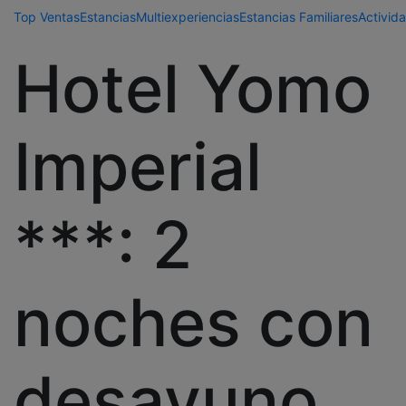
Top Ventas
Estancias
Multiexperiencias
Estancias Familiares
Activida
Hotel Yomo
Imperial
***: 2
noches con
desayuno