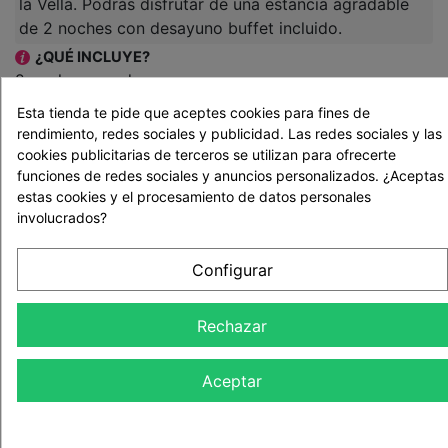
la Vella. Podrás disfrutar de una estancia agradable
de 2 noches con desayuno buffet incluido.
¿QUÉ INCLUYE?
2 noches con desayuno
Esta tienda te pide que aceptes cookies para fines de
rendimiento, redes sociales y publicidad. Las redes sociales y las
cookies publicitarias de terceros se utilizan para ofrecerte
NIÑ@S
funciones de redes sociales y anuncios personalizados. ¿Aceptas
estas cookies y el procesamiento de datos personales
involucrados?
2
Configurar
ADULTOS
2
Rechazar
Aceptar
EDAD RECOMENDADA