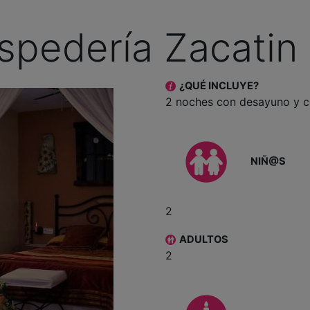
spedería Zacatin 
¿QUÉ INCLUYE?
2 noches con desayuno y 
NIÑ@S
2
ADULTOS
2