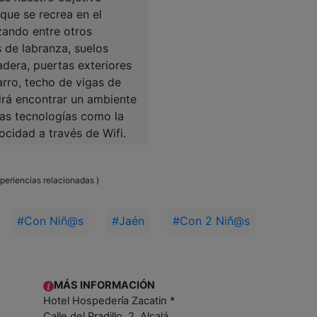
que se recrea en el
izando entre otros
 de labranza, suelos
adera, puertas exteriores
barro, techo de vigas de
rá encontrar un ambiente
imas tecnologías como la
ocidad a través de Wifi.
periencias relacionadas )
#Con Niñ@s
#Jaén
#Con 2 Niñ@s
MÁS INFORMACIÓN
Hotel Hospedería Zacatin *
Calle del Pradillo, 2, Alcalá