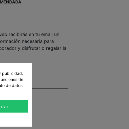
OMENDADA
eb recibirás en tu email un
formación necesaria para
orador y disfrutar o regalar la
,90 €
y publicidad.
 funciones de
nto de datos
ptar