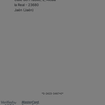
la Real - 23680
Jaén (Jaén)
*S-2423-3467*0*