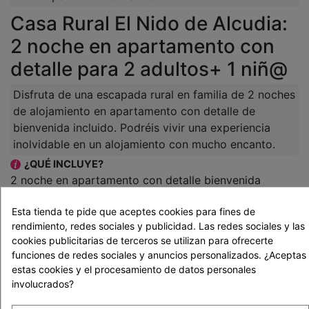
Casa Rural El Nido de Alcudia:
2 noche en apartamento con
detalle para 2 adultos+ 1 niñ@
Disfruta de una escapada rural en familia de 2 noches
de alojamiento en apartamento con detalle de
bienvenida incluido. Podréis vivir una experiencia
inolvidable en un alojamiento con mucho encanto.
¿QUÉ INCLUYE?
2 noche en apartamento con detalle bienvenida
Esta tienda te pide que aceptes cookies para fines de
rendimiento, redes sociales y publicidad. Las redes sociales y las
NIÑ@S
cookies publicitarias de terceros se utilizan para ofrecerte
funciones de redes sociales y anuncios personalizados. ¿Aceptas
estas cookies y el procesamiento de datos personales
involucrados?
1