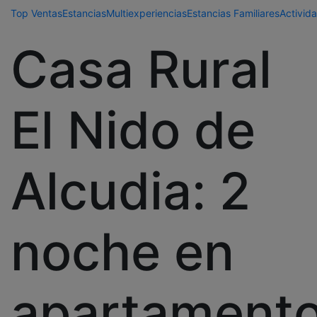
Top Ventas
Estancias
Multiexperiencias
Estancias Familiares
Activida
Casa Rural
El Nido de
Alcudia: 2
noche en
apartament