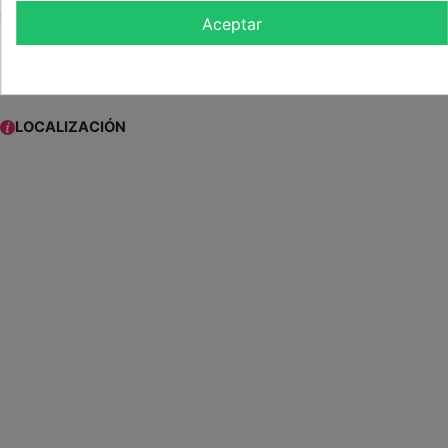
ETIQUETAS:
Aceptar
( Puedes pinchar en la etiqueta para ver más experiencias relacionadas )
LOCALIZACIÓN