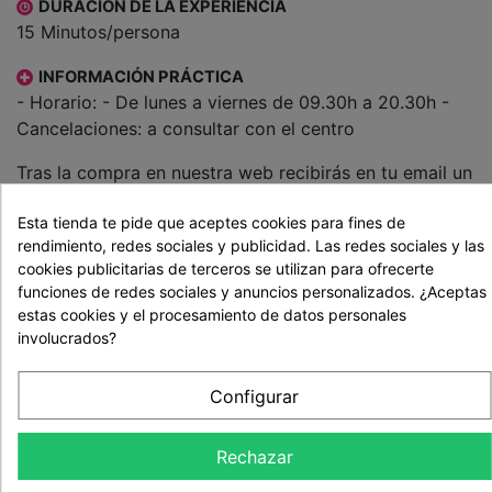
DURACIÓN DE LA EXPERIENCIA
15 Minutos/persona
INFORMACIÓN PRÁCTICA
- Horario: - De lunes a viernes de 09.30h a 20.30h -
Cancelaciones: a consultar con el centro
Tras la compra en nuestra web recibirás en tu email un
bono regalo
con toda la información necesaria para
Esta tienda te pide que aceptes cookies para fines de
contactar con nuestro colaborador y disfrutar o
rendimiento, redes sociales y publicidad. Las redes sociales y las
regalar la actividad.
cookies publicitarias de terceros se utilizan para ofrecerte
29,90 €
funciones de redes sociales y anuncios personalizados. ¿Aceptas
estas cookies y el procesamiento de datos personales
Cantidad
involucrados?
Configurar
Comprar
Rechazar