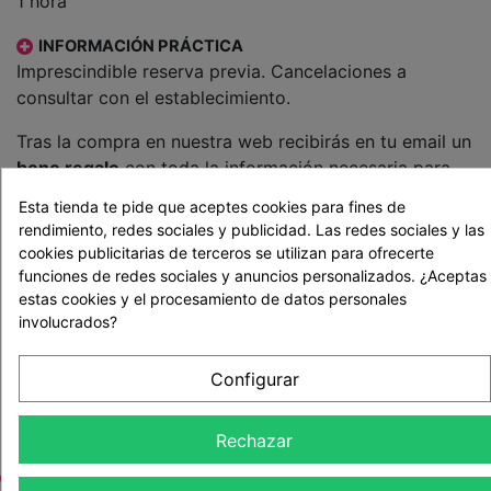
1 hora
INFORMACIÓN PRÁCTICA
Imprescindible reserva previa. Cancelaciones a
consultar con el establecimiento.
Tras la compra en nuestra web recibirás en tu email un
bono regalo
con toda la información necesaria para
contactar con nuestro colaborador y disfrutar o
Esta tienda te pide que aceptes cookies para fines de
regalar la actividad.
rendimiento, redes sociales y publicidad. Las redes sociales y las
cookies publicitarias de terceros se utilizan para ofrecerte
59,90 €
funciones de redes sociales y anuncios personalizados. ¿Aceptas
estas cookies y el procesamiento de datos personales
Cantidad
involucrados?
Comprar
Configurar
Rechazar
ETIQUETAS: