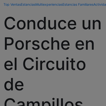
Top Ventas
Estancias
Multiexperiencias
Estancias Familiares
Activida
Conduce un
Porsche en
el Circuito
de
Campillos