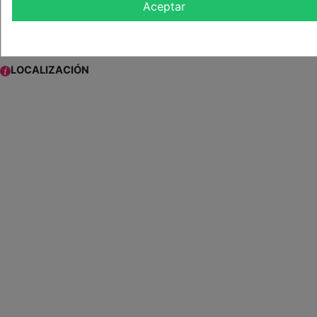
Aceptar
( Puedes pinchar en la etiqueta para ver más experiencias relacionadas )
LOCALIZACIÓN