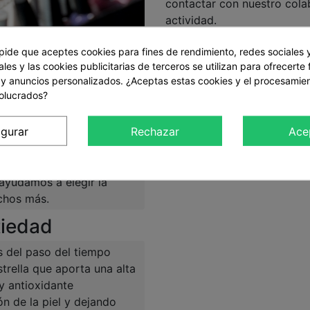
contactar con nuestro colab
actividad.
29
 pide que aceptes cookies para fines de rendimiento, redes sociales 
les y las cookies publicitarias de terceros se utilizan para ofrecerte
Cantidad
 y anuncios personalizados. ¿Aceptas estas cookies y el procesamie
volucrados?
Comprar
HES
:
igurar
Rechazar
Ace
realizar su manicura y
uctos de alta gama
ayudamos a elegir la
chos más.
tiedad
 del paso del tiempo
trella que aporta una alta
y antioxidante
n de la piel y dejando