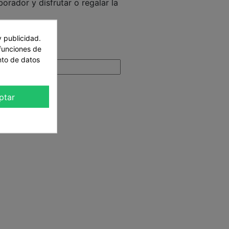
orador y disfrutar o regalar la
,90 €
y publicidad.
 funciones de
nto de datos
ptar