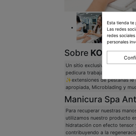
Esta tienda te
Las redes socia
redes sociales
personales in
Sobre
KOST LAS
Conf
Un sitio exclusivo para poder 
pedicura trabajamos con prod
✨extensiones de pestañas le 
apropiada, Microblading y mu
Manicura Spa An
Para recuperar nuestras manos
utilizamos nuestro producto es
hidratación con efecto tensor 
contribuyendo a la regeneració