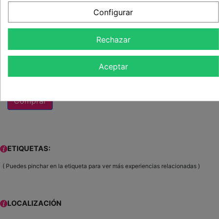
bono regalo
con toda la información necesaria para
Configurar
contactar con nuestro colaborador y disfrutar o
regalar la actividad.
Rechazar
39,90 €
Aceptar
Cantidad
Comprar
ETIQUETAS:
( Puedes pinchar en la etiqueta para ver más experiencias relacionadas )
LOCALIZACIÓN