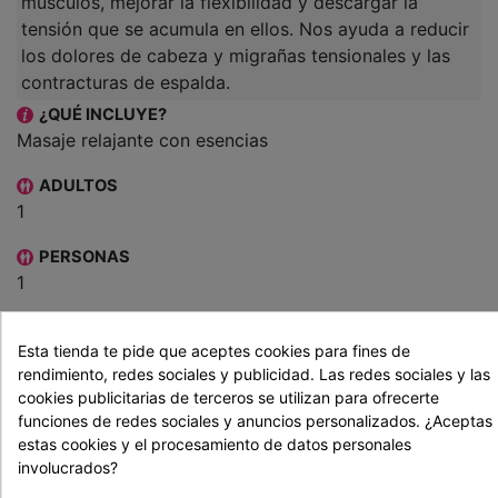
músculos, mejorar la flexibilidad y descargar la
tensión que se acumula en ellos. Nos ayuda a reducir
los dolores de cabeza y migrañas tensionales y las
contracturas de espalda.
¿QUÉ INCLUYE?
Masaje relajante con esencias
ADULTOS
1
PERSONAS
1
DURACIÓN DE LA EXPERIENCIA
Esta tienda te pide que aceptes cookies para fines de
45 min
rendimiento, redes sociales y publicidad. Las redes sociales y las
cookies publicitarias de terceros se utilizan para ofrecerte
INFORMACIÓN PRÁCTICA
funciones de redes sociales y anuncios personalizados. ¿Aceptas
Cancelaciones a consultar con el establecimiento.
estas cookies y el procesamiento de datos personales
Horario de lunes a Viernes de 9:00h a 20:00h.
involucrados?
Tras la compra en nuestra web recibirás en tu email un