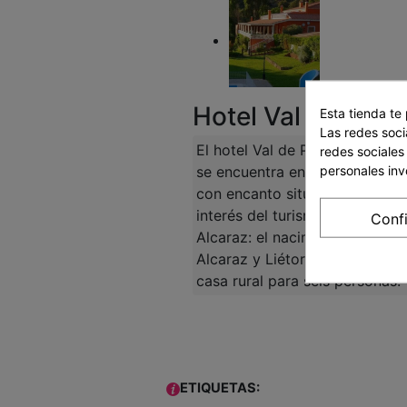
Hotel Val de Pina
Esta tienda te
Las redes socia
El hotel Val de Pinares es un h
redes sociales
personales in
se encuentra en Bogarra. Disfr
con encanto situado entre los 
interés del turismo rural de la
Conf
Alcaraz: el nacimiento del río
Alcaraz y Liétor. También dis
casa rural para seis personas.
ETIQUETAS: