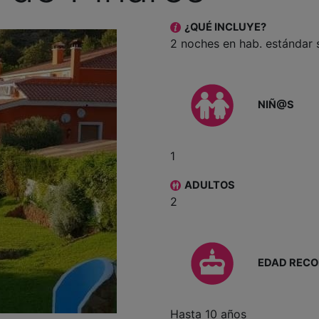
¿QUÉ INCLUYE?
2 noches en hab. estándar 
NIÑ@S
1
ADULTOS
2
EDAD REC
Hasta 10 años