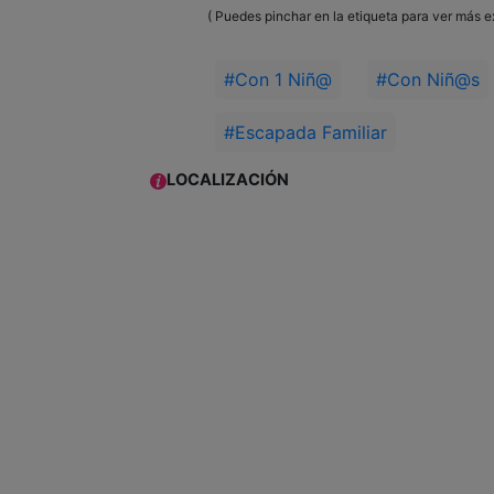
( Puedes pinchar en la etiqueta para ver más e
#Con 1 Niñ@
#Con Niñ@s
#Escapada Familiar
LOCALIZACIÓN