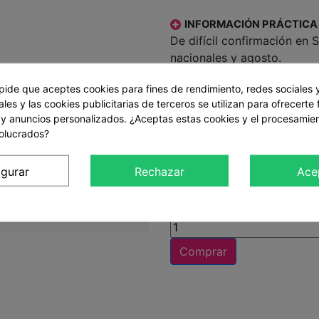
INFORMACIÓN PRÁCTICA
De difícil confirmación en
nacionales y agosto.
Cancelaciones: 5 días antes
res***
 pide que aceptes cookies para fines de rendimiento, redes sociales 
Tras la compra en nuestra w
les y las cookies publicitarias de terceros se utilizan para ofrecerte
otel rural en Albacete que
 y anuncios personalizados. ¿Aceptas estas cookies y el procesamie
bono regalo
con toda la in
volucrados?
utarás de un alojamiento
contactar con nuestro colab
principales puntos de
actividad.
 Sierra del Segura y de
igurar
Rechazar
Ace
199
 Mundo de Riópar, Ayna,
ponemos de una preciosa
Cantidad
Comprar