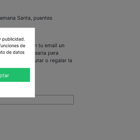
 Semana Santa, puentes
 de la reserva
y publicidad.
eb recibirás en tu email un
 funciones de
nto de datos
formación necesaria para
orador y disfrutar o regalar la
ptar
,90 €