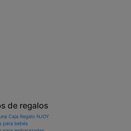
os de regalos
una Caja Regalo NJOY
s para bebés
s para embarazadas