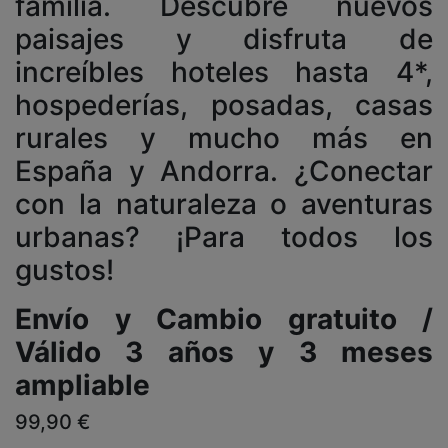
familia. Descubre nuevos
paisajes y disfruta de
increíbles hoteles hasta 4*,
hospederías, posadas, casas
rurales y mucho más en
España y Andorra. ¿Conectar
con la naturaleza o aventuras
urbanas? ¡Para todos los
gustos!
Envío y Cambio gratuito /
Válido 3 años y 3 meses
ampliable
99,90 €