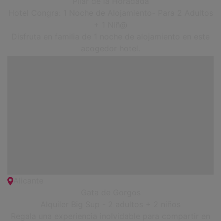
Pilar de la Horadada
Hotel Congra: 1 Noche de Alojamiento- Para 2 Adultos
+ 1 Niñ@
Disfruta en familia de 1 noche de alojamiento en este
acogedor hotel.
Alicante
Gata de Gorgos
Alquiler Big Sup - 2 adultos + 2 niños
Regala una experiencia inolvidable para compartir en