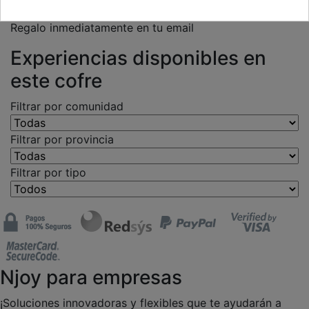
Selecciona la opción ePack si quieres recibir el Bono
Regalo inmediatamente en tu email
Experiencias disponibles en
este cofre
Filtrar por comunidad
Filtrar por provincia
Filtrar por tipo
Njoy para empresas
¡Soluciones innovadoras y flexibles que te ayudarán a