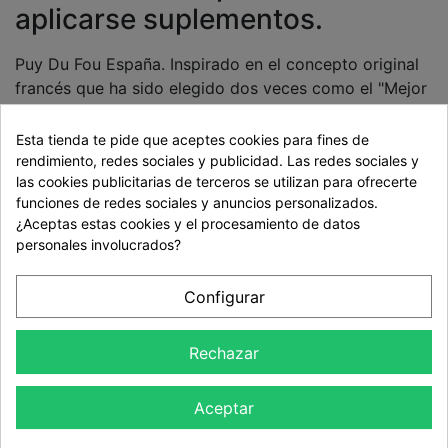
aplicarse suplementos.
Puy Du Fou España. Inspirado en el concepto original
francés que ha sido elegido dos veces como el "Mejor
Parque del Mundo". Puy Du Fou España abre las
puertas . Un nuevo universo para descubrir en familia
Esta tienda te pide que aceptes cookies para fines de
la Historia de España. Contará con grandes
rendimiento, redes sociales y publicidad. Las redes sociales y
las cookies publicitarias de terceros se utilizan para ofrecerte
espectáculos de día, cuatro pueblos de época, talleres
funciones de redes sociales y anuncios personalizados.
artesanos y más de 30 hectáreas de naturaleza. El
¿Aceptas estas cookies y el procesamiento de datos
viaje en el tiempo continúa. ¡La Historia te espera!
personales involucrados?
Cambio gratuito / Válido 3
Configurar
años y 3 meses ampliable
72,00 €
Rechazar
Cantidad
Aceptar
Añadir al
Comprar
Carrito
ePack