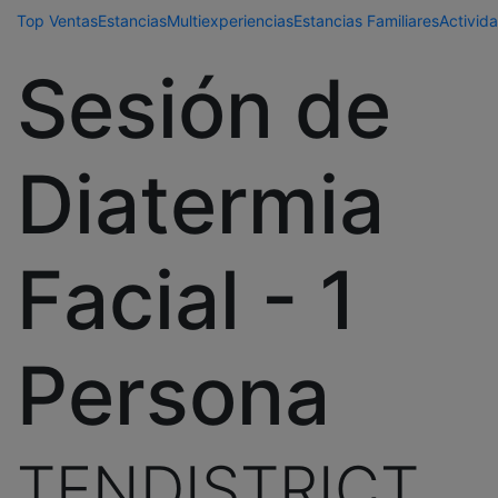
Top Ventas
Estancias
Multiexperiencias
Estancias Familiares
Activida
Sesión de
Diatermia
Facial - 1
Persona
TENDISTRICT