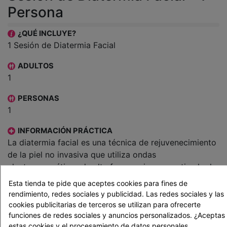
Persona
¿QUÉ INCLUYE?
1 Sesión de Diatermia Facial
ADULTOS
1
PERSONAS
1
INFORMACIÓN PRÁCTICA
La diatermia facial es una técnica de rejuvenecimiento
de la piel no invasiva que utiliza ondas
electromagnéticas de alta frecuencia para estimular la
producción de colágeno y mejorar la apariencia de la
Esta tienda te pide que aceptes cookies para fines de
piel. Durante el tratamiento, se aplica una corriente
rendimiento, redes sociales y publicidad. Las redes sociales y las
eléctrica de alta frecuencia en la piel, lo que produce
cookies publicitarias de terceros se utilizan para ofrecerte
un efecto de calentamiento profundo en los tejidos.
funciones de redes sociales y anuncios personalizados. ¿Aceptas
estas cookies y el procesamiento de datos personales